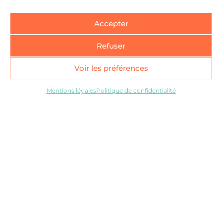
aux nues.
Cependant, n’être qu’agilité, c’est
Accepter
n’avoir plus de bases, plus de
fondations. Le roseau plie et résiste ,
Refuser
mais il peut le faire parce qu’il a des
racines, qu’il est ancré dans le sol
Voir les préférences
avant d’être souple.
Mentions légales
Politique de confidentialité
En savoir plus
Voir nos autres
problématiques