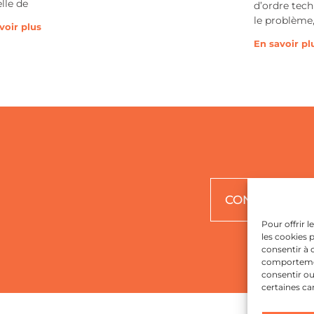
elle de
d’ordre tech
le problème
voir plus
En savoir pl
CONTACTEZ -
Pour offrir 
les cookies 
consentir à 
comportement
consentir ou
certaines ca