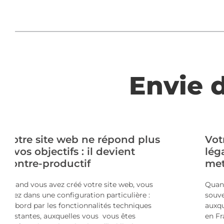
Envie d
Votre site web ne répond plus
Vot
à vos objectifs : il devient
lég
contre-productif
met
Quand vous avez créé votre site web, vous
Quand
étiez dans une configuration particulière :
souve
d’abord par les fonctionnalités techniques
auxqu
existantes, auxquelles vous vous êtes
en Fr