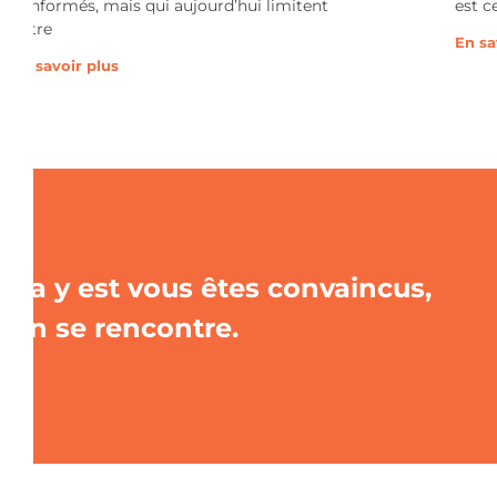
conformés, mais qui aujourd’hui limitent
est c
votre
En sa
En savoir plus
Ça y est vous êtes convaincus,
on se rencontre.