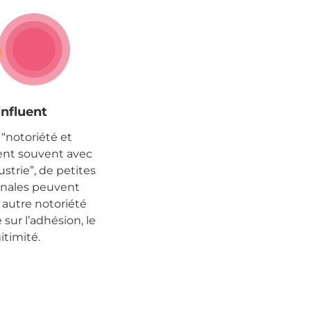
influent
e “notoriété et
ent souvent avec
ustrie”, de petites
anales peuvent
 autre notoriété
sur l’adhésion, le
itimité.