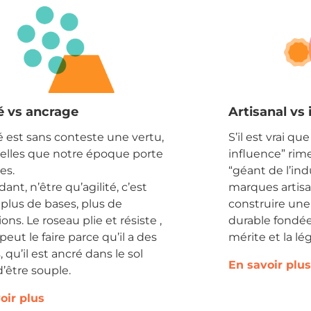
té vs ancrage
Artisanal vs 
té est sans conteste une vertu,
S’il est vrai qu
celles que notre époque porte
influence” rim
es.
“géant de l’ind
nt, n’être qu’agilité, c’est
marques artis
 plus de bases, plus de
construire une
ons. Le roseau plie et résiste ,
durable fondée 
 peut le faire parce qu’il a des
mérite et la lég
, qu’il est ancré dans le sol
En savoir plus
d’être souple.
oir plus