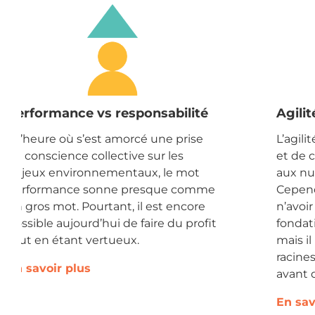
Performance vs responsabilité
Agili
À l’heure où s’est amorcé une prise
L’agili
de conscience collective sur les
et de 
enjeux environnementaux, le mot
aux nu
performance sonne presque comme
Cependa
un gros mot. Pourtant, il est encore
n’avoir
possible aujourd’hui de faire du profit
fondati
tout en étant vertueux.
mais il
racines
En savoir plus
avant 
En sav