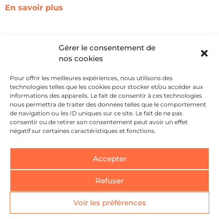
En savoir plus
Gérer le consentement de
nos cookies
Pour offrir les meilleures expériences, nous utilisons des
technologies telles que les cookies pour stocker et/ou accéder aux
informations des appareils. Le fait de consentir à ces technologies
nous permettra de traiter des données telles que le comportement
Artisanal vs influent
de navigation ou les ID uniques sur ce site. Le fait de ne pas
consentir ou de retirer son consentement peut avoir un effet
S’il est vrai que “notoriété et
négatif sur certaines caractéristiques et fonctions.
influence” riment souvent avec
“géant de l’industrie”, de petites
Accepter
marques artisanales peuvent
construire une autre notoriété
Refuser
durable fondée sur l’adhésion, le
mérite et la légitimité.
Voir les préférences
En savoir plus