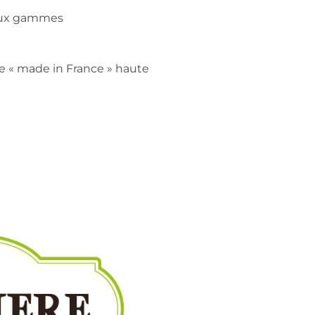
s aux gammes
ie « made in France » haute