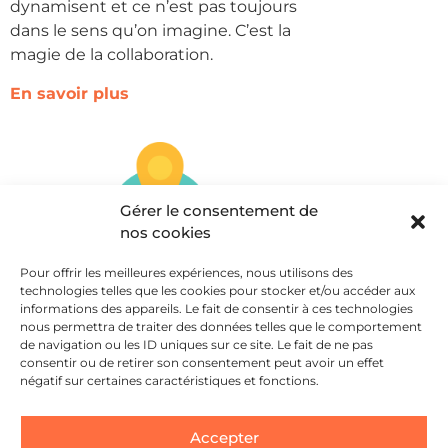
dynamisent et ce n’est pas toujours
dans le sens qu’on imagine. C’est la
magie de la collaboration.
En savoir plus
Gérer le consentement de
nos cookies
Pour offrir les meilleures expériences, nous utilisons des
technologies telles que les cookies pour stocker et/ou accéder aux
Local vs universel
informations des appareils. Le fait de consentir à ces technologies
nous permettra de traiter des données telles que le comportement
Difficile pour une entreprise ou une
de navigation ou les ID uniques sur ce site. Le fait de ne pas
marque qui se veut locale de se rêver
consentir ou de retirer son consentement peut avoir un effet
connue de tous. L’universalité
négatif sur certaines caractéristiques et fonctions.
réservée aux grandes marques est-
elle vraiment inaccessible à de plus
Accepter