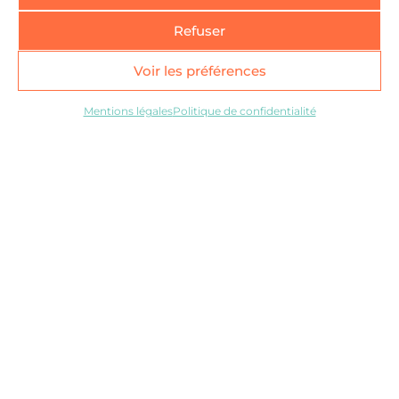
petits acteurs avec de plus petits
moyens ?
Refuser
En savoir plus
Voir les préférences
Mentions légales
Politique de confidentialité
Performance vs responsabilité
À l’heure où s’est amorcé une prise
de conscience collective sur les
enjeux environnementaux, le mot
performance sonne presque comme
un gros mot. Pourtant, il est encore
possible aujourd’hui de faire du profit