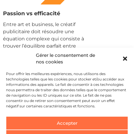
Passion vs efficacité
Entre art et business, le créatif
publicitaire doit résoudre une
équation complexe qui consiste à
trouver l’équilibre parfait entre
assouvir sa passion et mettre sa
Gérer le consentement de
créativité au service d’un objectif
nos cookies
prioritaire : faire vendre.
Pour offrir les meilleures expériences, nous utilisons des
En savoir plus
technologies telles que les cookies pour stocker et/ou accéder aux
informations des appareils. Le fait de consentir à ces technologies
nous permettra de traiter des données telles que le comportement
de navigation ou les ID uniques sur ce site. Le fait de ne pas
consentir ou de retirer son consentement peut avoir un effet
négatif sur certaines caractéristiques et fonctions.
Accepter