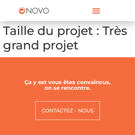
NOUS CONTACTER
Taille du projet :
Très
grand projet
Ça y est vous êtes convaincus,
on se rencontre.
CONTACTEZ - NOUS