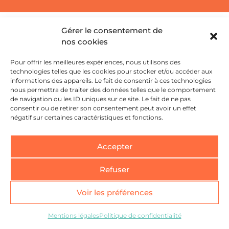
Gérer le consentement de
nos cookies
33 Allées Maurice Sarraut,
Pour offrir les meilleures expériences, nous utilisons des
technologies telles que les cookies pour stocker et/ou accéder aux
31300 Toulouse
informations des appareils. Le fait de consentir à ces technologies
nous permettra de traiter des données telles que le comportement
05 61 59 46 51
de navigation ou les ID uniques sur ce site. Le fait de ne pas
consentir ou de retirer son consentement peut avoir un effet
négatif sur certaines caractéristiques et fonctions.
Mentions légales
Accepter
Politique de confidentialité
Refuser
Voir les préférences
Mentions légales
Politique de confidentialité