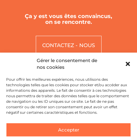
Ça y est vous êtes convaincus,
on se rencontre.
CONTACTEZ - NOUS
Gérer le consentement de
nos cookies
Pour offrir les meilleures expériences, nous utilisons des
technologies telles que les cookies pour stocker et/ou accéder aux
informations des appareils. Le fait de consentir à ces technologies
nous permettra de traiter des données telles que le comportement
de navigation ou les ID uniques sur ce site. Le fait de ne pas
33 Allées Maurice Sarraut,
consentir ou de retirer son consentement peut avoir un effet
négatif sur certaines caractéristiques et fonctions.
31300 Toulouse
05 61 59 46 51
Accepter