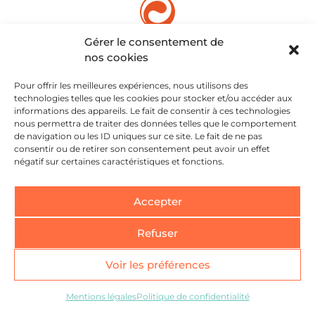
Gérer le consentement de
33 Allées Maurice Sarraut,
nos cookies
31300 Toulouse
Pour offrir les meilleures expériences, nous utilisons des
05 61 59 46 51
technologies telles que les cookies pour stocker et/ou accéder aux
informations des appareils. Le fait de consentir à ces technologies
nous permettra de traiter des données telles que le comportement
de navigation ou les ID uniques sur ce site. Le fait de ne pas
Mentions légales
consentir ou de retirer son consentement peut avoir un effet
négatif sur certaines caractéristiques et fonctions.
Politique de confidentialité
Accepter
Refuser
Voir les préférences
Mentions légales
Politique de confidentialité